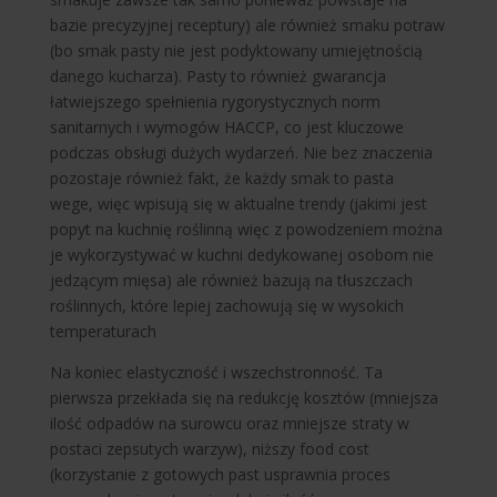
bazie precyzyjnej receptury) ale również smaku potraw
(bo smak pasty nie jest podyktowany umiejętnością
danego kucharza). Pasty to również gwarancja
łatwiejszego spełnienia rygorystycznych norm
sanitarnych i wymogów HACCP, co jest kluczowe
podczas obsługi dużych wydarzeń. Nie bez znaczenia
pozostaje również fakt, że każdy smak to pasta
wege, więc wpisują się w aktualne trendy (jakimi jest
popyt na kuchnię roślinną więc z powodzeniem można
je wykorzystywać w kuchni dedykowanej osobom nie
jedzącym mięsa) ale również bazują na tłuszczach
roślinnych, które lepiej zachowują się w wysokich
temperaturach
Na koniec elastyczność i wszechstronność. Ta
pierwsza przekłada się na redukcję kosztów (mniejsza
ilość odpadów na surowcu oraz mniejsze straty w
postaci zepsutych warzyw), niższy food cost
(korzystanie z gotowych past usprawnia proces