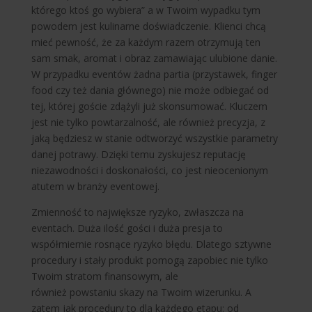
którego ktoś go wybiera” a w Twoim wypadku tym
powodem jest kulinarne doświadczenie. Klienci chcą
mieć pewność, że za każdym razem otrzymują ten
sam smak, aromat i obraz zamawiając ulubione danie.
W przypadku eventów żadna partia (przystawek, finger
food czy też dania głównego) nie może odbiegać od
tej, której goście zdążyli już skonsumować. Kluczem
jest nie tylko powtarzalność, ale również precyzja, z
jaką będziesz w stanie odtworzyć wszystkie parametry
danej potrawy. Dzięki temu zyskujesz reputację
niezawodności i doskonałości, co jest nieocenionym
atutem w branży eventowej.
Zmienność to największe ryzyko, zwłaszcza na
eventach. Duża ilość gości i duża presja to
współmiernie rosnące ryzyko błędu. Dlatego sztywne
procedury i stały produkt pomogą zapobiec nie tylko
Twoim stratom finansowym, ale
również powstaniu skazy na Twoim wizerunku. A
zatem jak procedury to dla każdego etapu: od