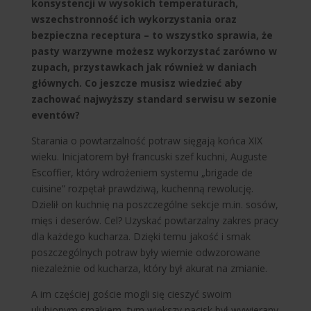
konsystencji w wysokich temperaturach,
wszechstronność ich wykorzystania oraz
bezpieczna receptura – to wszystko sprawia, że
pasty warzywne możesz wykorzystać zarówno w
zupach, przystawkach jak również w daniach
głównych. Co jeszcze musisz wiedzieć aby
zachować najwyższy standard serwisu w sezonie
eventów?
Starania o powtarzalność potraw sięgają końca XIX
wieku. Inicjatorem był francuski szef kuchni, Auguste
Escoffier, który wdrożeniem systemu „brigade de
cuisine” rozpętał prawdziwą, kuchenną rewolucję.
Dzielił on kuchnię na poszczególne sekcje m.in. sosów,
mięs i deserów. Cel? Uzyskać powtarzalny zakres pracy
dla każdego kucharza. Dzięki temu jakość i smak
poszczególnych potraw były wiernie odwzorowane
niezależnie od kucharza, który był akurat na zmianie.
A im częściej goście mogli się cieszyć swoim
ulubionym smakiem, tym większy nacisk był wywierany