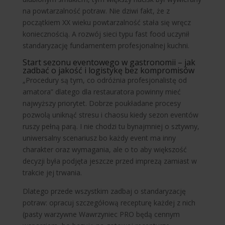
na powtarzalność potraw. Nie dziwi fakt, że z
początkiem XX wieku powtarzalność stała się wręcz
koniecznością. A rozwój sieci typu fast food uczynił
standaryzację fundamentem profesjonalnej kuchni.
Start sezonu eventowego w gastronomii – jak
zadbać o jakość i logistykę bez kompromisów
„Procedury są tym, co odróżnia profesjonalistę od
amatora” dlatego dla restauratora powinny mieć
najwyższy priorytet. Dobrze poukładane procesy
pozwolą uniknąć stresu i chaosu kiedy sezon eventów
ruszy pełną parą. I nie chodzi tu bynajmniej o sztywny,
uniwersalny scenariusz bo każdy event ma inny
charakter oraz wymagania, ale o to aby większość
decyzji była podjęta jeszcze przed imprezą zamiast w
trakcie jej trwania.
Dlatego przede wszystkim zadbaj o standaryzację
potraw: opracuj szczegółową recepturę każdej z nich
(pasty warzywne Wawrzyniec PRO będą cennym