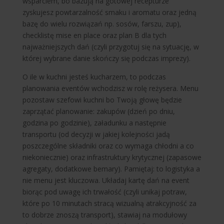
wsparciem, bo bazują na gotowej recepturze
zyskujesz powtarzalność smaku i aromatu oraz jedną
bazę do wielu rozwiązań np. sosów, farszu, zup),
checklistę mise en place oraz plan B dla tych
najważniejszych dań (czyli przygotuj się na sytuację, w
której wybrane danie skończy się podczas imprezy).
O ile w kuchni jesteś kucharzem, to podczas
planowania eventów wchodzisz w rolę reżysera. Menu
pozostaw szefowi kuchni bo Twoją głowę będzie
zaprzątać planowanie: zakupów (dzień po dniu,
godzina po godzinie), załadunku a następnie
transportu (od decyzji w jakiej kolejności jadą
poszczególne składniki oraz co wymaga chłodni a co
niekoniecznie) oraz infrastruktury krytycznej (zapasowe
agregaty, dodatkowe bemary). Pamiętaj: to logistyka a
nie menu jest kluczowa. Układaj kartę dań na event
biorąc pod uwagę ich trwałość (czyli unikaj potraw,
które po 10 minutach stracą wizualną atrakcyjność za
to dobrze znoszą transport), stawiaj na modułowy