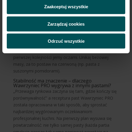
Nie zawsze to, co efektowne, jest karkołomne. Bo
Zaakceptuj wszystkie
wiele propozycji amuse-bouche wbrew pozorom nie
bazuje na skomplikowanych procesach
przygotowawrzych tylko na dobrej technice krojenia i
Zarządzaj cookies
krótkiej liście surowców. Opracuj jeden szablon (2-3
składniki, każdy kawałek 2-3 cm) bo na popuszczanie
Odrzuć wszystkie
wodzy fantazji po prostu nie będziesz mieć czasu.
Postaw również na mocne kontrasty, w końcu w
pierwszej kolejności jemy oczami. Unikaj beżowej
masy, za to postaw na czerwoną (np. pasta z
suszonymi pomidorami).
Stabilność ma znaczenie – dlaczego
Wawrzyniec PRO wygrywa z innymi pastami?
„Przewaga rynkowa zaczyna się tam, gdzie kończy się
porównywalność” a receptura past Wawrzyniec PRO
została opracowana w taki sposób, aby sprostać
najbardziej wygórowanym oczekiwaniom
profesjonalnej kuchni. Na pierwszy plan wysuwa się
powtarzalność: nie tylko samej pasty (każda partia
smakuje zawsze tak samo ponieważ powstaje na