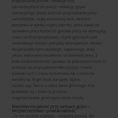
przyrządzanie potraw i redukuje ilość
rąk niezbędnych do pracy) i redukcję ryzyka
operacyjnego (błędy podczas przyrządzania pasty
samodzielnie, nagły wzmożony ruch, niedobór
personelu w wyniku nagłej choroby, która nadal nie
spowalnia pracy kuchni bo gotowe pasty nie wymagają
czasu na ich przyrządzenie). Użycie gotowych past
minimalizuje również potrzebę intensywnych szkoleń
dla personelu tymczasowego, zapewniając stałą
jakość wykonania niezależnie od doświadczenia. Z
kolei wszechstronność sprawia, że jedna baza może Ci
posłużyć do przyrządzenia kilku pozycji z menu
(również tych z menu na komunię lub z menu na
wesele) np. finger food, kanapek, dipów,
sosów, zup, farszu a także dania głównego. A to
przekłada się z kolei na prostsze
magazynowanie generujące niższe koszty.
Niezmienna jakość przy setkach gości –
bezpieczeństwo i powtarzalność
„To nie produkt wygrywa – wygrywa powód, dla