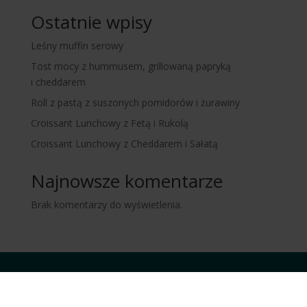
Ostatnie wpisy
Leśny muffin serowy
Tost mocy z hummusem, grillowaną papryką
i cheddarem
Roll z pastą z suszonych pomidorów i żurawiny
Croissant Lunchowy z Fetą i Rukolą
Croissant Lunchowy z Cheddarem i Sałatą
Najnowsze komentarze
Brak komentarzy do wyświetlenia.
© 2025 Bunge Polska Sp. z o.o.
Wszelkie prawa zastrzeżone.