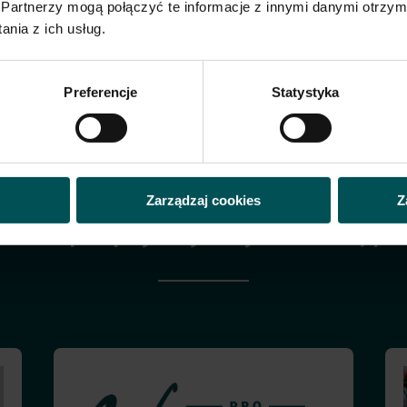
Partnerzy mogą połączyć te informacje z innymi danymi otrzym
nia z ich usług.
który nada Twoim daniom i wypiekom autentyczny, leśny ar
Preferencje
Statystyka
Zarządzaj cookies
Z
prawdź przepisy z wykorzystaniem tej pas