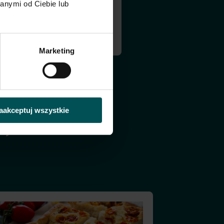
anymi od Ciebie lub
omat.
Marketing
aakceptuj wszystkie
ty