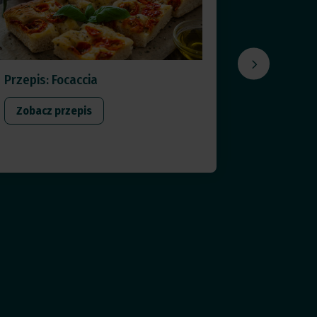
Przepis: Focaccia
Przepis: 
pieczark
Zobacz przepis
Zobacz 