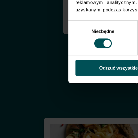
reklamowym i analitycznym. 
uzyskanymi podczas korzysta
Głęboki, grzybowy smak, 
Wybór
Niezbędne
zgody
Odrzuć wszystkie
S