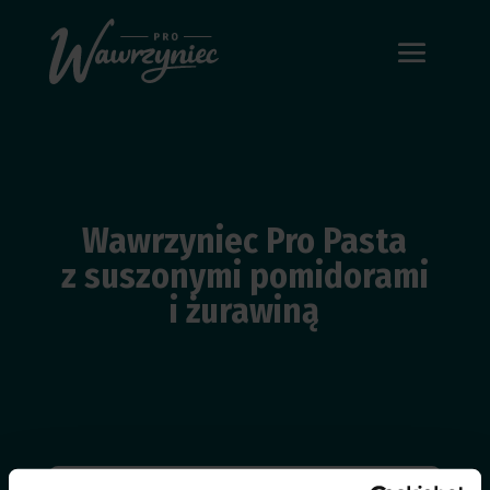
Wawrzyniec Pro Pasta
z suszonymi pomidorami
i żurawiną