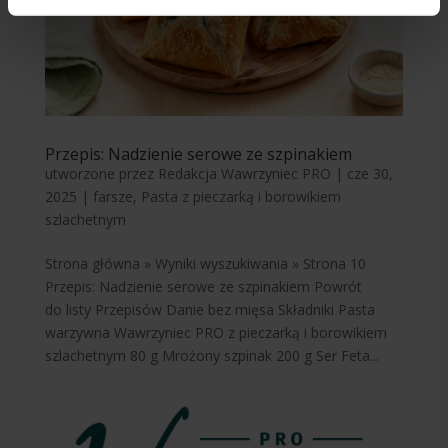
Przepis: Nadzienie serowe ze szpinakiem
utworzone przez
Redakcja Wawrzyniec PRO
|
cze 30,
2025
|
farsze
,
Pasta z pieczarką i borowikiem
szlachetnym
Strona główna » Wyniki wyszukiwania » Strona 10
Przepis: Nadzienie serowe ze szpinakiem Powrót
do listy Przepisów Danie bez mięsa Składniki Pasta
warzywna Wawrzyniec PRO z pieczarką i borowikiem
szlachetnym 80 g Mrożony szpinak 200 g Ser Feta...