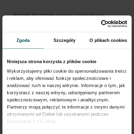
Przepis: Nadzienie mięsne z pieczarkami
utworzone przez
Redakcja Wawrzyniec PRO
|
lip 8,
2025
|
farsze
,
Pasta z pieczarką i borowikiem
szlachetnym
Zgoda
Szczegóły
O plikach cookies
Strona główna » Pasta z pieczarką i borowikiem
szlachetnym » Страница 2 Przepis: Nadzienie mięsne z
Niniejsza strona korzysta z plików cookie
pieczarkami Powrót do listy Przepisów Danie z
mięsem Składniki Pasta warzywna Wawrzyniec PRO
Wykorzystujemy pliki cookie do spersonalizowania treści
z pieczarką i borowikiem szlachetnym 100 g Mielone
i reklam, aby oferować funkcje społecznościowe i
mięso (wołowina lub...
analizować ruch w naszej witrynie. Informacje o tym, jak
korzystasz z naszej witryny, udostępniamy partnerom
społecznościowym, reklamowym i analitycznym.
Partnerzy mogą połączyć te informacje z innymi danymi
otrzymanymi od Ciebie lub uzyskanymi podczas
korzystania z ich usług.