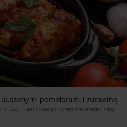
 z suszonymi pomidorami i żurawiną
wi 21, 2025
|
Pasta z suszonymi pomidorami i żurawiną
,
sekcja