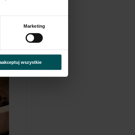
Marketing
mi
pisów
oziom
aakceptuj wszystkie