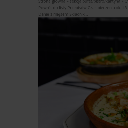
Strona główna » sekcja bufet/bistro/kantyna » 
Powrót do listy Przepisów Czas pieczenia:ok. 4
Danie z mięsem Składniki...