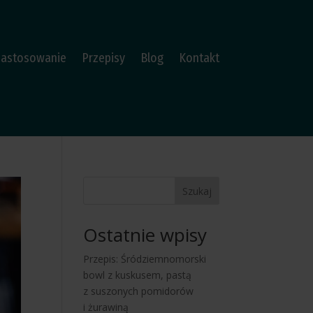
Zastosowanie
Przepisy
Blog
Kontakt
Szukaj
Ostatnie wpisy
Przepis: Śródziemnomorski
bowl z kuskusem, pastą
z suszonych pomidorów
i żurawiną