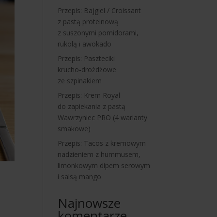
Przepis: Bajgiel / Croissant
z pastą proteinową
z suszonymi pomidorami,
rukolą i awokado
Przepis: Paszteciki
krucho‑drożdżowe
ze szpinakiem
Przepis: Krem Royal
do zapiekania z pastą
Wawrzyniec PRO (4 warianty
smakowe)
Przepis: Tacos z kremowym
nadzieniem z hummusem,
limonkowym dipem serowym
i salsą mango
Najnowsze
komentarze