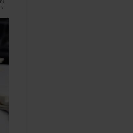
iną
:8