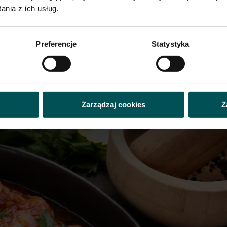
nia z ich usług.
z musem pomidorowym
Preferencje
Statystyka
aj 5, 2025
|
bankiety/catering
,
menu restauracyjne
,
Pasta z suszony
yna
5 Przepis: Roladki z soli z musem pomidorowym Powrót do listy Prze
d grubości roladek) Czas przygotowania:20 minut + czas pieczenia P
Zarządzaj cookies
Z