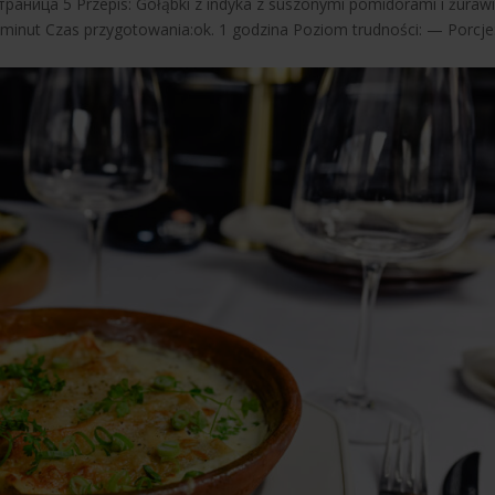
Страница 5 Przepis: Gołąbki z indyka z suszonymi pomidorami i żuraw
5 minut Czas przygotowania:ok. 1 godzina Poziom trudności: — Porcje