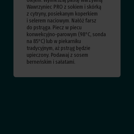
olejem. Wymieszaj pastę warzywną
Wawrzyniec PRO z sokiem i skórką
z cytryny, posiekanym koperkiem
i selerem naciowym. Nałóż farsz
do pstrąga. Piecz w piecu
konwekcyjno-parowym (98°C, sonda
na 85°C) lub w piekarniku
tradycyjnym, aż pstrąg będzie
upieczony. Podawaj z sosem
berneńskim i sałatami.