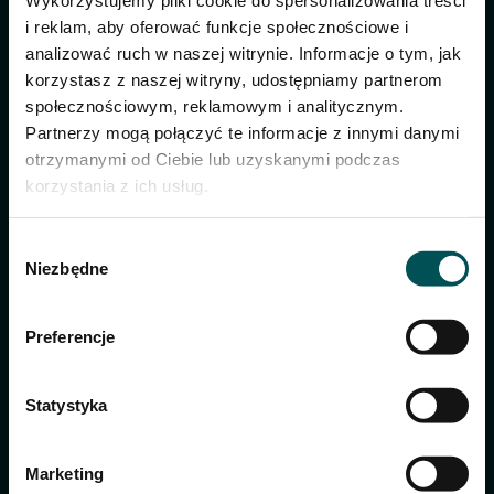
Wykorzystujemy pliki cookie do spersonalizowania treści
Mała szalotka,
1 szt
drobno posiekana
i reklam, aby oferować funkcje społecznościowe i
Białe wytrawne
analizować ruch w naszej witrynie. Informacje o tym, jak
100 ml
wino
korzystasz z naszej witryny, udostępniamy partnerom
Ocet winny
2-3 łyżki
społecznościowym, reklamowym i analitycznym.
Partnerzy mogą połączyć te informacje z innymi danymi
Estragon,
3 gałązki
posiekany
otrzymanymi od Ciebie lub uzyskanymi podczas
Zółtko
3 szt
korzystania z ich usług.
Eleplant, roztopiony
150 g
i przestudzony
Wybór
Sól, pieprz
do smaku
Niezbędne
zgody
Preferencje
Statystyka
Marketing