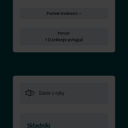
Poziom trudności:
–
Porcje:
1 (z jednego pstrąga)
Danie z ryby
Składniki