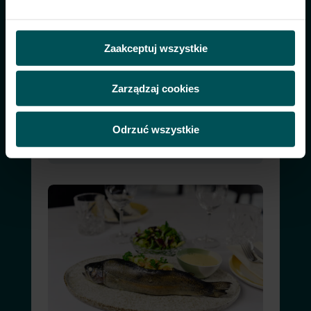
Zaakceptuj wszystkie
Zarządzaj cookies
Pasta warzywna Wawrzyniec PRO
hummus z pestkami dyni
Odrzuć wszystkie
i słonecznika