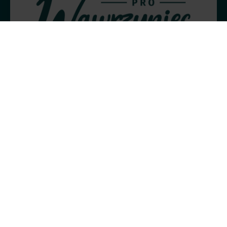
Przepis: Paszteciki krucho‑drożdżowe
ze szpinakiem
Zobacz przepis
© 2025 Bunge Polska Sp. z o.o.