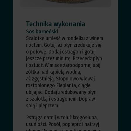
Technika wykonania
Sos barneński
Szalotkę umieść w rondelku z winem
i octem. Gotuj, aż płyn zredukuje się
o połowę. Dodaj estragon i gotuj
jeszcze przez minutę. Przecedź płyn
i ostudź. W misce żaroodpornej ubij
żółtka nad kąpielą wodną,
aż zgęstnieją. Stopniowo wlewaj
roztopionego Eleplanta, ciągle
ubijając. Dodaj zredukowany płyn
z szalotką i estragonem. Dopraw
solą i pieprzem.
Pstrąga natnij wzdłuż kręgosłupa,
usuń ości. Posól, popieprz i natrzyj