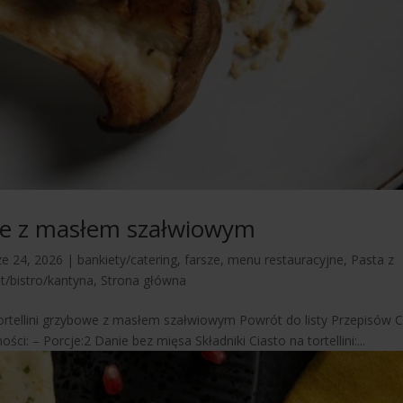
owe z masłem szałwiowym
ze 24, 2026
|
bankiety/catering
,
farsze
,
menu restauracyjne
,
Pasta z
t/bistro/kantyna
,
Strona główna
Tortellini grzybowe z masłem szałwiowym Powrót do listy Przepisów 
ci: – Porcje:2 Danie bez mięsa Składniki Ciasto na tortellini:...