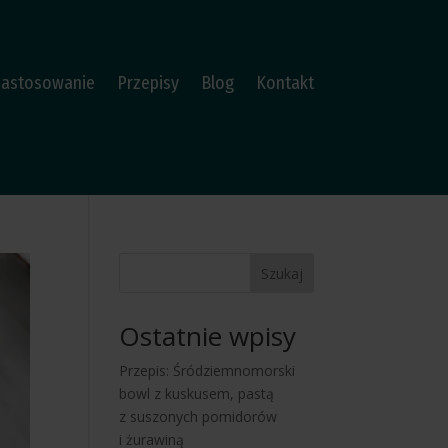
Zastosowanie
Przepisy
Blog
Kontakt
Szukaj
Ostatnie wpisy
Przepis: Śródziemnomorski
bowl z kuskusem, pastą
z suszonych pomidorów
i żurawiną