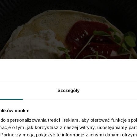
bankietowe z burakiem i hummusem
ze 24, 2026
|
bankiety/catering
,
Hummus z pestkami dyni i słoneczni
Szczegóły
a
,
śniadania
,
Strona główna
ini naleśniki bankietowe z burakiem i hummusem Powrót do listy
 plików cookie
 – Poziom trudności: – Porcje:ok. 20 Danie bez mięsa Składniki Jajko
do spersonalizowania treści i reklam, aby oferować funkcje sp
ormacje o tym, jak korzystasz z naszej witryny, udostępniamy p
Partnerzy mogą połączyć te informacje z innymi danymi otrzym