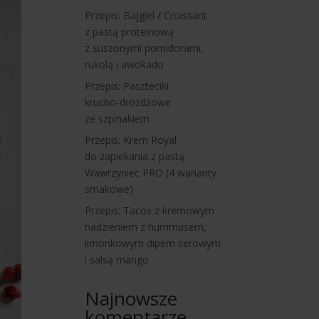
Przepis: Bajgiel / Croissant
z pastą proteinową
z suszonymi pomidorami,
rukolą i awokado
Przepis: Paszteciki
krucho‑drożdżowe
ze szpinakiem
Przepis: Krem Royal
do zapiekania z pastą
Wawrzyniec PRO (4 warianty
smakowe)
Przepis: Tacos z kremowym
nadzieniem z hummusem,
limonkowym dipem serowym
i salsą mango
Najnowsze
komentarze