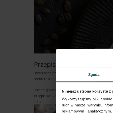
Przepis: Mini naleśniki 
utworzone przez
Redakcja Wawrzyniec PRO
|
c
Zgoda
menu restauracyjne
,
sekcja bufet/bistro/kantyn
Strona główna » Wyniki wyszukiwania Przepis: M
Niniejsza strona korzysta z
Przepisów Czas pieczenia: – Czas przygotowania:
Wykorzystujemy pliki cookie 
szt...
ruch w naszej witrynie. Inf
reklamowym i analitycznym. 