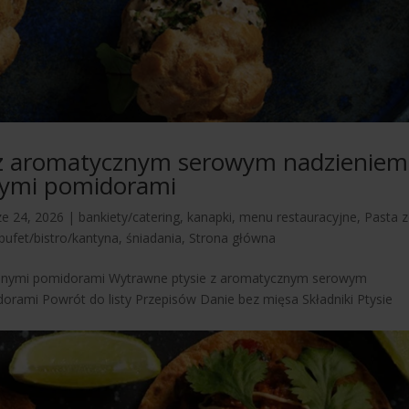
e z aromatycznym serowym nadzieniem
onymi pomidorami
ze 24, 2026
|
bankiety/catering
,
kanapki
,
menu restauracyjne
,
Pasta 
bufet/bistro/kantyna
,
śniadania
,
Strona główna
szonymi pomidorami Wytrawne ptysie z aromatycznym serowym
orami Powrót do listy Przepisów Danie bez mięsa Składniki Ptysie