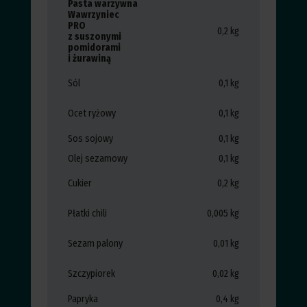
Pasta warzywna
Wawrzyniec
PRO
0,2 kg
z suszonymi
pomidorami
i żurawiną
Sól
0,1 kg
Ocet ryżowy
0,1 kg
Sos sojowy
0,1 kg
Olej sezamowy
0,1 kg
Cukier
0,2 kg
Płatki chili
0,005 kg
Sezam palony
0,01 kg
Szczypiorek
0,02 kg
Papryka
0,4 kg