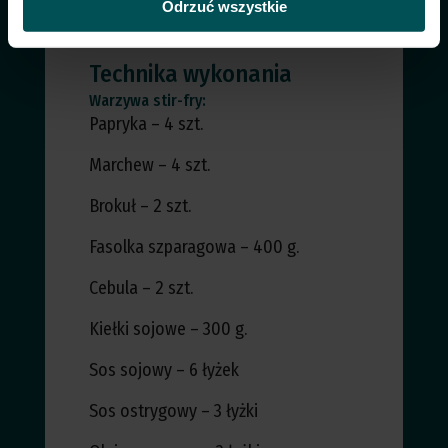
Odrzuć wszystkie
Technika wykonania
Warzywa stir-fry:
Papryka – 4 szt.
Marchew – 4 szt.
Brokuł – 2 szt.
Fasolka szparagowa – 400 g.
Cebula – 2 szt.
Kiełki sojowe – 300 g.
Sos sojowy – 6 łyżek
Sos ostrygowy – 3 łyżki