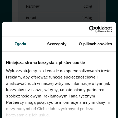
Marchew
0,2 kg
Brokuł
0,25 kg
Fasolka
0,2 kg
szparagowa
Cebula
0,8 kg
Zgoda
Szczegóły
O plikach cookies
Kiełki sojowe
0,1 kg
Sos ostrygowy
0,1 kg
Niniejsza strona korzysta z plików cookie
Miód
0,05 kg
Czosnek
0,015 kg
Wykorzystujemy pliki cookie do spersonalizowania treści
i reklam, aby oferować funkcje społecznościowe i
Pierożki Gyoza
0,1 kg
z kurczakiem
analizować ruch w naszej witrynie. Informacje o tym, jak
korzystasz z naszej witryny, udostępniamy partnerom
społecznościowym, reklamowym i analitycznym.
Partnerzy mogą połączyć te informacje z innymi danymi
otrzymanymi od Ciebie lub uzyskanymi podczas
korzystania z ich usług.